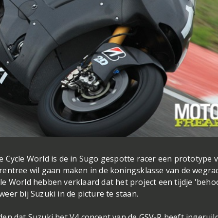
 Cycle World is de in Sugo gespotte racer een prototype 
rentree wil gaan maken in de koningsklasse van de wegra
e World hebben verklaard dat het project een tijdje 'behoo
er bij Suzuki in de picture te staan.
eiden dat Suzuki het V4 concept van de GSV-R heeft ingeruil