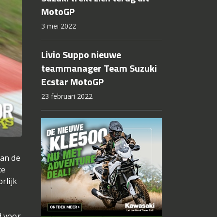
MotoGP
3 mei 2022
Livio Suppo nieuwe
teammanager Team Suzuki
Ecstar MotoGP
23 februari 2022
van de
ce
rlijk
d voor