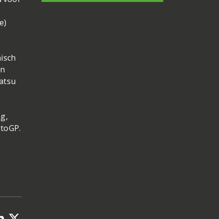
e)
nisch
en
uatsu
ag,
otoGP.