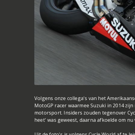
Volgens onze collega's van het Amerikaanse
MotoGP racer waarmee Suzuki in 2014 zijn 
motorsport. Insiders zouden tegenover Cycl
heet' was geweest, daarna afkoelde om nu we
Uit de foto's is volgens Cycle World af te l