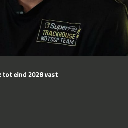
 tot eind 2028 vast