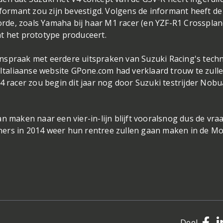
nformant zou zijn bevestigd. Volgens de informant heeft de
de, zoals Yamaha bij haar M1 racer (en YZF-R1 Crossplan
t het prototype produceert.
egenspraak met eerdere uitspraken van Suzuki Racing's tech
e Italiaanse website GPone.com had verklaard trouw te zull
4 racer zou begin dit jaar nog door Suzuki testrijder Nob
n maken naar een vier-in-lijn blijft vooralsnog dus de vra
panners in 2014 weer hun rentree zullen gaan maken in de M
Deel