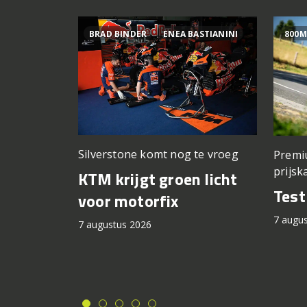
BRAD BINDER
ENEA BASTIANINI
800M
Silverstone komt nog te vroeg
Premi
prijsk
KTM krijgt groen licht
Tes
voor motorfix
7 augu
7 augustus 2026