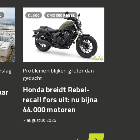
N
CL500
CMX300 REBEL
BAGGER WO
BRADLEY S
rslag
Problemen blijken groter dan
Jong Amerik
gedacht
Cory West
Honda breidt Rebel-
Max Toth
aar
recall fors uit: nu bijna
Bagger 
44.000 motoren
Silverst
7 augustus 2026
6 augustus 2