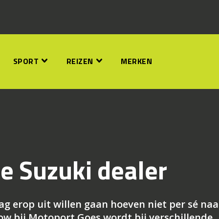
SPORT
REIZEN
MERKEN
e Suzuki dealer
g erop uit willen gaan hoeven niet per sé naa
w bij Motoport Goes wordt bij verschillende