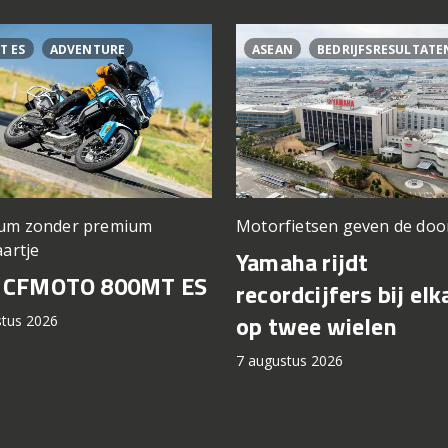
T ES
ADVENTURE
ASEAN
BEDRIJFSRESULTATE
um zonder premium
Motorfietsen geven de doo
aartje
Yamaha rijdt
t CFMOTO 800MT ES
recordcijfers bij elk
op twee wielen
stus 2026
7 augustus 2026