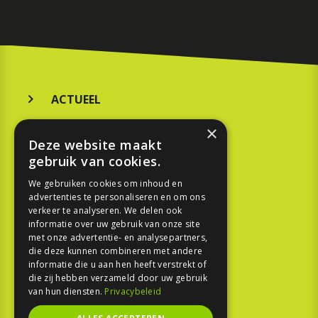
ACTUEEL
MERKEN
×
Deze website maakt
KOOPGIDS
gebruik van cookies.
TESTEN
We gebruiken cookies om inhoud en
advertenties te personaliseren en om ons
verkeer te analyseren. We delen ook
SPORT
informatie over uw gebruik van onze site
met onze advertentie- en analysepartners,
die deze kunnen combineren met andere
REPORTAGE
informatie die u aan hen heeft verstrekt of
die zij hebben verzameld door uw gebruik
TOUREN
van hun diensten.
Privacybeleid
NIEUWSBRIEF