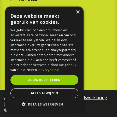
MERKEN
×
Deze website maakt
KOOPGIDS
gebruik van cookies.
TESTEN
We gebruiken cookies om inhoud en
advertenties te personaliseren en om ons
verkeer te analyseren. We delen ook
SPORT
informatie over uw gebruik van onze site
met onze advertentie- en analysepartners,
die deze kunnen combineren met andere
REPORTAGE
informatie die u aan hen heeft verstrekt of
die zij hebben verzameld door uw gebruik
TOUREN
van hun diensten.
Privacybeleid
NIEUWSBRIEF
ALLES ACCEPTEREN
ALLES AFWIJZEN
Algemene voorwaarden
Toegankelijkheidsverklaring
Privacy Policy
DETAILS WEERGEVEN
©Motorfreaks 2026
STRIKT NOODZAKELIJK