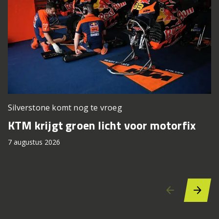
Silverstone komt nog te vroeg
P
KTM krijgt groen licht voor motorfix
T
7 augustus 2026
7 