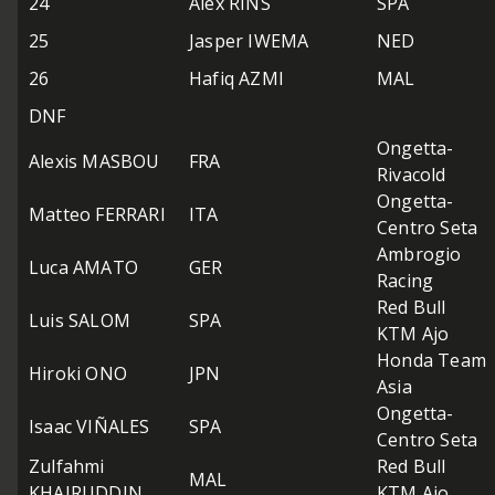
24
Alex RINS
SPA
25
Jasper IWEMA
NED
26
Hafiq AZMI
MAL
DNF
Ongetta-
Alexis MASBOU
FRA
Rivacold
Ongetta-
Matteo FERRARI
ITA
Centro Seta
Ambrogio
Luca AMATO
GER
Racing
Red Bull
Luis SALOM
SPA
KTM Ajo
Honda Team
Hiroki ONO
JPN
Asia
Ongetta-
Isaac VIÑALES
SPA
Centro Seta
Zulfahmi
Red Bull
MAL
KHAIRUDDIN
KTM Ajo