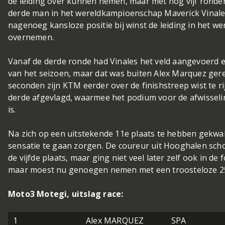
de leiding over kunnen nemen, maar met nog vijf ronde
derde man in het wereldkampioenschap Maverick Vinales 
nagenoeg kansloze positie bij winst de leiding in het
overnemen.
Vanaf de derde ronde had Vinales het veld aangevoerd 
van het seizoen, maar dat was buiten Alex Marquez gere
seconden zijn KTM eerder over de finishstreep wist te r
derde afgevlagd, waarmee het podium voor de afwissel
is.
Na zich op een uitstekende 11e plaats te hebben gekwal
sensatie te gaan zorgen. De coureur uit Hooghalen scho
de vijfde plaats, maar ging niet veel later zelf ook in d
maar moest nu genoegen nemen met een troosteloze 25
Moto3 Motegi, uitslag race:
1
Alex MARQUEZ
SPA