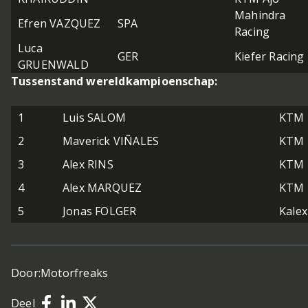
Mahindra
Efren VAZQUEZ
SPA
Racing
Luca
GER
Kiefer Racing
GRUENWALD
Tussenstand wereldkampioenschap:
1
Luis SALOM
KTM
2
Maverick VIÑALES
KTM
3
Alex RINS
KTM
4
Alex MARQUEZ
KTM
5
Jonas FOLGER
Kale
Door:
Motorfreaks
Deel