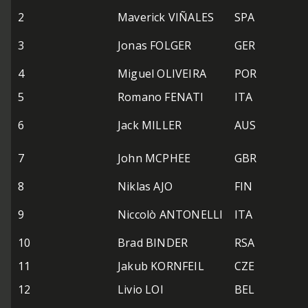
2
Maverick VIÑALES
SPA
3
Jonas FOLGER
GER
4
Miguel OLIVEIRA
POR
5
Romano FENATI
ITA
6
Jack MILLER
AUS
7
John MCPHEE
GBR
8
Niklas AJO
FIN
9
Niccolò ANTONELLI
ITA
10
Brad BINDER
RSA
11
Jakub KORNFEIL
CZE
12
Livio LOI
BEL