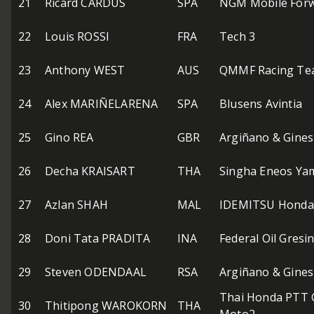
21
Ricard CARDUS
SPA
NGM Mobile Forw
22
Louis ROSSI
FRA
Tech 3
23
Anthony WEST
AUS
QMMF Racing Te
24
Alex MARIÑELARENA
SPA
Blusens Avintia
25
Gino REA
GBR
Argiñano & Gines
26
Decha KRAISART
THA
Singha Eneos Ya
27
Azlan SHAH
MAL
IDEMITSU Honda
28
Doni Tata PRADITA
INA
Federal Oil Gresi
29
Steven ODENDAAL
RSA
Argiñano & Gines
Thai Honda PTT G
30
Thitipong WAROKORN
THA