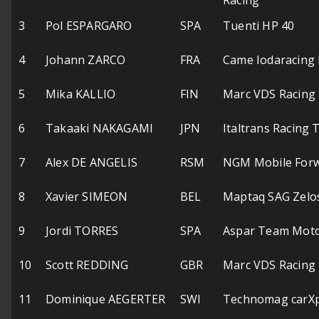
Racing
3
Pol ESPARGARO
SPA
Tuenti HP 40
4
Johann ZARCO
FRA
Came Iodaracing 
5
Mika KALLIO
FIN
Marc VDS Racing
6
Takaaki NAKAGAMI
JPN
Italtrans Racing
7
Alex DE ANGELIS
RSM
NGM Mobile Forw
8
Xavier SIMEON
BEL
Maptaq SAG Zelo
9
Jordi TORRES
SPA
Aspar Team Mot
10
Scott REDDING
GBR
Marc VDS Racing
11
Dominique AEGERTER
SWI
Technomag carXp