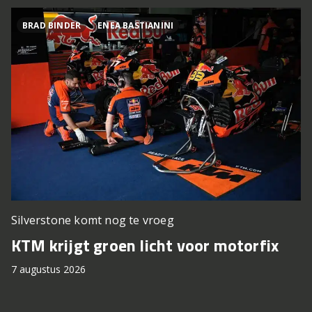
BRAD BINDER
ENEA BASTIANINI
Silverstone komt nog te vroeg
P
KTM krijgt groen licht voor motorfix
T
7 augustus 2026
7 