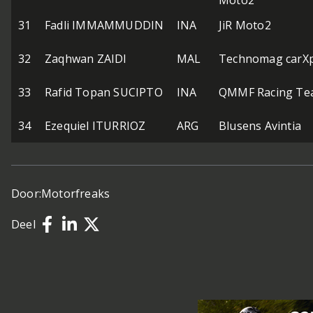
Moto2
31
Fadli IMMAMMUDDIN
INA
JiR Moto2
32
Zaqhwan ZAIDI
MAL
Technomag carXp
33
Rafid Topan SUCIPTO
INA
QMMF Racing Te
34
Ezequiel ITURRIOZ
ARG
Blusens Avintia
Door:
Motorfreaks
Deel