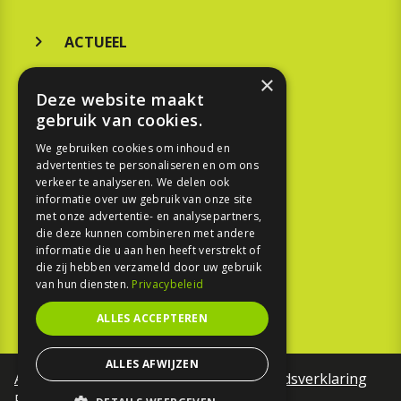
ACTUEEL
MERKEN
×
Deze website maakt
KOOPGIDS
gebruik van cookies.
TESTEN
We gebruiken cookies om inhoud en
advertenties te personaliseren en om ons
verkeer te analyseren. We delen ook
SPORT
informatie over uw gebruik van onze site
met onze advertentie- en analysepartners,
REPORTAGE
die deze kunnen combineren met andere
informatie die u aan hen heeft verstrekt of
die zij hebben verzameld door uw gebruik
TOUREN
van hun diensten.
Privacybeleid
NIEUWSBRIEF
ALLES ACCEPTEREN
ALLES AFWIJZEN
Algemene voorwaarden
Toegankelijkheidsverklaring
Privacy Policy