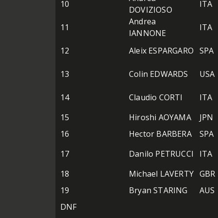
10
ITA
DOVIZIOSO
Andrea
11
ITA
IANNONE
12
Aleix ESPARGARO
SPA
13
Colin EDWARDS
USA
14
Claudio CORTI
ITA
15
Hiroshi AOYAMA
JPN
16
Hector BARBERA
SPA
17
Danilo PETRUCCI
ITA
18
Michael LAVERTY
GBR
19
Bryan STARING
AUS
DNF