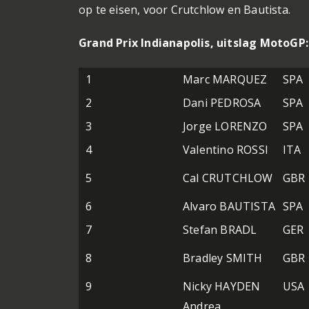
op te eisen, voor Crutchlow en Bautista.
Grand Prix Indianapolis, uitslag MotoGP:
1
Marc MARQUEZ
SPA
2
Dani PEDROSA
SPA
3
Jorge LORENZO
SPA
4
Valentino ROSSI
ITA
5
Cal CRUTCHLOW
GBR
6
Alvaro BAUTISTA
SPA
7
Stefan BRADL
GER
8
Bradley SMITH
GBR
9
Nicky HAYDEN
USA
Andrea