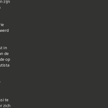
n zijn
n
rie
 werd
t in
an de
nde op
tista
r
si te
r zich