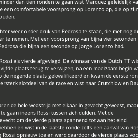
inder dan tien ronden te gaan wist Marquez geleidelijk va
 een comfortabele voorsprong op Lorenzo op, die op zij
houden.
hter weer onder druk van Pedrosa te staan, die met nog d
ver te nemen. Met een voorsprong van bijna vier seconden
Pedrosa die bijna een seconde op Jorge Lorenzo had.
Rossi als vierde afgevlagd. De winnaar van de Dutch TT wis
 vijfde plaats terug te verwijzen, na een moeizaam begin v
op de negende plaats gekwalificeerd en kwam de eerste ro
ersterk slotdeel van de race en wist naar Crutchlow en Bau
ren de hele wedstrijd met elkaar in gevecht geweest, maa
te gaan ineens Rossi tussen zich dulden. Met de
evecht om de vierde plaats spannend tot aan het eind.
hebben en wist in de laatste ronde zelfs een aanval van Ros
g Rossi opnieuw toe en werd daardoor de vierde plaats voo