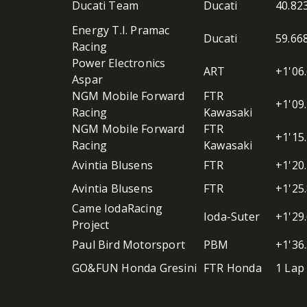
Ducati Team
Ducati
40.82
Energy T.I. Pramac
Ducati
59.66
Racing
Power Electronics
ART
+1'06
Aspar
NGM Mobile Forward
FTR
+1'09
Racing
Kawasaki
NGM Mobile Forward
FTR
+1'15
Racing
Kawasaki
Avintia Blusens
FTR
+1'20
Avintia Blusens
FTR
+1'25
Came IodaRacing
Ioda-Suter
+1'29
Project
Paul Bird Motorsport
PBM
+1'36
GO&FUN Honda Gresini
FTR Honda
1 Lap