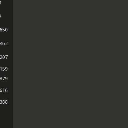
3
8
.650
.462
.207
.159
.879
.616
.388