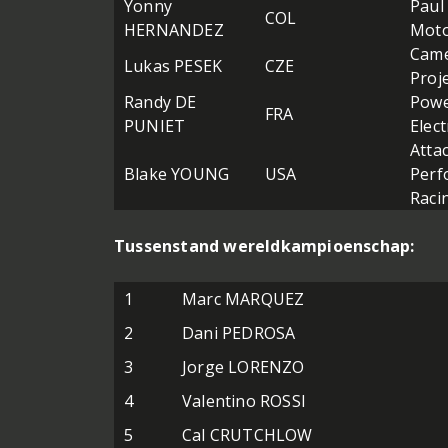
Yonny
Paul
COL
HERNANDEZ
Moto
Came
Lukas PESEK
CZE
Proj
Randy DE
Pow
FRA
PUNIET
Elec
Atta
Blake YOUNG
USA
Perf
Raci
Tussenstand wereldkampioenschap:
1
Marc MARQUEZ
2
Dani PEDROSA
3
Jorge LORENZO
4
Valentino ROSSI
5
Cal CRUTCHLOW