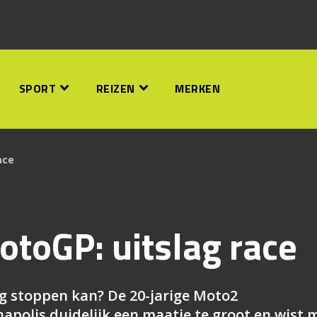
SPORT
REIZEN
MERKEN
ace
otoGP: uitslag race
g stoppen kan? De 20-jarige Moto2
polis duidelijk een maatje te groot en wist 