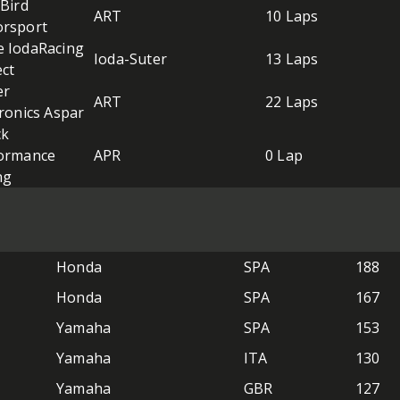
 Bird
ART
10 Laps
rsport
 IodaRacing
Ioda-Suter
13 Laps
ect
er
ART
22 Laps
tronics Aspar
ck
ormance
APR
0 Lap
ng
Honda
SPA
188
Honda
SPA
167
Yamaha
SPA
153
Yamaha
ITA
130
Yamaha
GBR
127