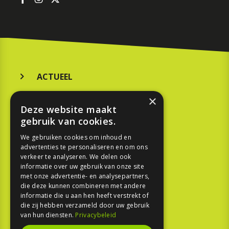
ACTUEEL
MERKEN
×
Deze website maakt
KOOPGIDS
gebruik van cookies.
TESTEN
We gebruiken cookies om inhoud en
advertenties te personaliseren en om ons
verkeer te analyseren. We delen ook
SPORT
informatie over uw gebruik van onze site
met onze advertentie- en analysepartners,
die deze kunnen combineren met andere
REPORTAGE
informatie die u aan hen heeft verstrekt of
die zij hebben verzameld door uw gebruik
TOUREN
van hun diensten.
Privacybeleid
NIEUWSBRIEF