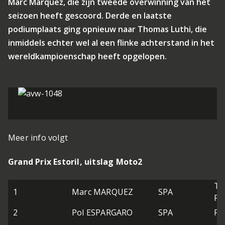
Marc Marquez, die zijn tweede overwinning van het
seizoen heeft gescoord. Derde en laatste
podiumplaats ging opnieuw naar Thomas Luthi, die
inmiddels echter wel al een flinke achterstand in het
wereldkampioenschap heeft opgelopen.
Meer info volgt
Grand Prix Estoril, uitslag Moto2
Te
1
Marc MARQUEZ
SPA
Re
2
Pol ESPARGARO
SPA
Po