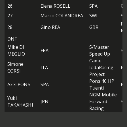
26
Elena ROSELL
SPA
QM
27
Marco COLANDREA
SWI
SA
Fe
28
Gino REA
GBR
Mo
DNF
Mike DI
S/Master
FRA
Sp
MEGLIO
Speed Up
Came
Simone
ITA
IodaRacing
FT
CORSI
Project
Pons 40 HP
Axel PONS
SPA
Ka
Tuenti
NGM Mobile
Yuki
JPN
Forward
Su
TAKAHASHI
Racing