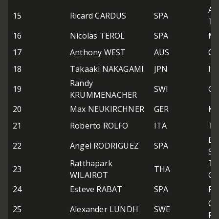
Ar
15
Ricard CARDUS
SPA
Te
16
Nicolas TEROL
SPA
Ma
17
Anthony WEST
AUS
QM
18
Takaaki NAKAGAMI
JPN
It
Randy
19
SWI
GP
KRUMMENACHER
20
Max NEUKIRCHNER
GER
Ki
21
Roberto ROLFO
ITA
Te
De
22
Angel RODRIGUEZ
SPA
SA
Ratthapark
Th
23
THA
WILAIROT
Gr
24
Esteve RABAT
SPA
Po
Cr
25
Alexander LUNDH
SWE
Ra