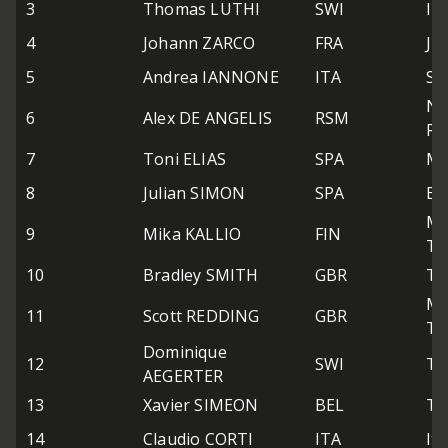
3
Thomas LUTHI
SWI
In
4
Johann ZARCO
FRA
JI
5
Andrea IANNONE
ITA
Sp
NG
6
Alex DE ANGELIS
RSM
Ra
7
Toni ELIAS
SPA
Ma
8
Julian SIMON
SPA
Bl
Ma
9
Mika KALLIO
FIN
Te
10
Bradley SMITH
GBR
Te
Ma
11
Scott REDDING
GBR
Te
Dominique
12
SWI
Te
AEGERTER
13
Xavier SIMEON
BEL
Te
14
Claudio CORTI
ITA
It