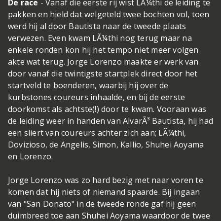
De race
- Vanaf die eerste rij wist LÃ¼thi de leiding te
pakken en hield dat welgeteld twee bochten vol, toen
werd hij al door Bautista naar de tweede plaats
verwezen. Even kwam LÃ¼thi nog terug maar na
enkele ronden kon hij het tempo niet meer volgen
akte wat terug. Jorge Lorenzo maakte er werk van
door vanaf die twintigste startplek direct door het
startveld te boenderen, waarbij hij over de
kurbstones coureurs inhaalde, en bij de eerste
doorkomst als achtste(!) door te kwam. Vooraan was
de leiding weer in handen van AlvarÃ³ Bautista, hij had
een sliert van coureurs achter zich aan; LÃ¼thi,
Dovizioso, de Angelis, Simon, Kallio, Shuhei Aoyama
en Lorenzo.
Jorge Lorenzo was zo hard bezig met naar voren te
komen dat hij niets of niemand spaarde. Bij ingaan
van "San Donato" in de tweede ronde gaf hij geen
duimbreed toe aan Shuhei Aoyama waardoor de twee