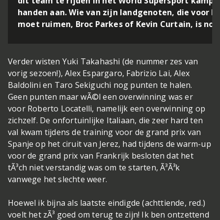
dit team te rijden in het World Supersport kampi
handen aan. Wie van zijn landgenoten, die voor h
moet ruimen, Broc Parkes of Kevin Curtain, is n
Verder wisten Yuki Takahashi (de nummer zes van
vorig sezoen!), Alex Espargaro, Fabrizio Lai, Alex
Baldolini en Taro Sekiguchi nog punten te halen.
Geen punten maar wÃ©l een overwinning was er
voor Roberto Locatelli, namelijk een overwinning op
zichzelf. De onfortuinlijke Italiaan, die zeer hard ten
val kwam tijdens de training voor de grand prix van
Spanje op het ciruit van Jerez, had tijdens de warm-up
voor de grand prix van Frankrijk besloten dat het
tÃ³ch niet verstandig was om te starten, Ã³Ã³k
vanwege het slechte weer.
Hoewel ik bijna als laatste eindigde (achttiende, red.)
voelt het zÃ³ goed om terug te zijn! Ik ben ontzettend