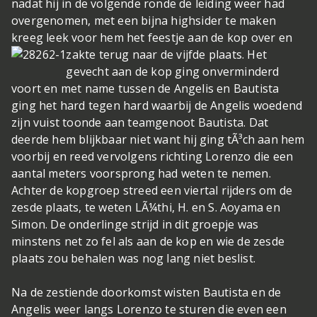
nadat hij in de volgende ronde de leiding weer had
overgenomen, met een bijna highsider te maken
kreeg leek voor hem het feestje aan de kop over en
zakte terug naar de vijfde plaats.
Het
gevecht aan de kop ging onverminderd
voort en met name tussen de Angelis en Bautista
ging het hard tegen hard waarbij de Angelis woedend
zijn vuist toonde aan teamgenoot Bautista. Dat
deerde hem blijkbaar niet want hij ging tÃ³ch aan hem
voorbij en reed vervolgens richting Lorenzo die een
aantal meters voorsprong had weten te nemen.
Achter de kopgroep streed een viertal rijders om de
zesde plaats, te weten LÃ¼thi, H. en S. Aoyama en
Simon. De onderlinge strijd in dit groepje was
minstens net zo fel als aan de kop en wie de zesde
plaats zou behalen was nog lang niet beslist.
Na de zestiende doorkomst wisten Bautista en de
Angelis weer langs Lorenzo te sturen die even een