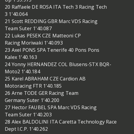
20 Raffaele DE ROSA ITA Tech 3 Racing Tech
3 1'40.064
21 Scott REDDING GBR Marc VDS Racing
Team Suter 1'40.087
22 Lukas PESEK CZE Matteoni CP
Racing Moriwaki 1'40.093
23 Axel PONS SPA Tenerife 40 Pons Pons
Kalex 1'40.163
24 Yonny HERNANDEZ COL Blusens-STX BQR-
Moto2 1'40.184
25 Karel ABRAHAM CZE Cardion AB
Motoracing FTR 1'40.185
26 Arne TODE GER Racing Team
Germany Suter 1'40.200
27 Hector FAUBEL SPA Marc VDS Racing
Team Suter 1'40.203
28 Alex BALDOLINI ITA Caretta Technology Race
Dept I.C.P. 1'40.262