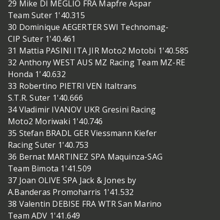
29 Mike DI MEGLIO FRA Mapfre Aspar
Team Suter 1'40.315
30 Dominique AEGERTER SWI Technomag-
CIP Suter 1'40.461
31 Mattia PASINI ITA JIR Moto2 Motobi 1'40.585
32 Anthony WEST AUS MZ Racing Team MZ-RE
Honda 1'40.632
33 Robertino PIETRI VEN Italtrans
S.T.R. Suter 1'40.666
34 Vladimir IVANOV UKR Gresini Racing
Moto2 Moriwaki 1'40.746
35 Stefan BRADL GER Viessmann Kiefer
Racing Suter 1'40.753
36 Bernat MARTINEZ SPA Maquinza-SAG
Team Bimota 1'41.509
37 Joan OLIVE SPA Jack & Jones by
A.Banderas Promoharris 1'41.532
38 Valentin DEBISE FRA WTR San Marino
Team ADV 1'41.649