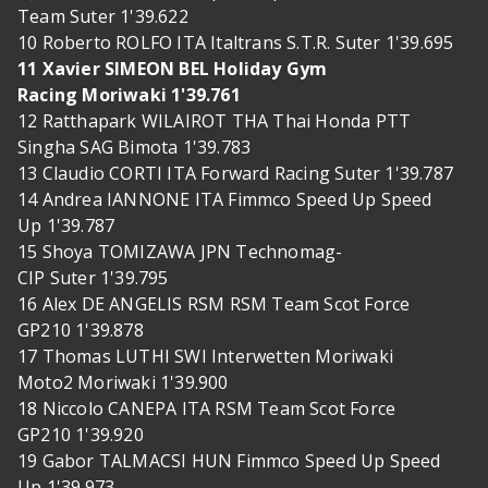
Team Suter 1'39.622
10 Roberto ROLFO ITA Italtrans S.T.R. Suter 1'39.695
11 Xavier SIMEON BEL Holiday Gym
Racing Moriwaki 1'39.761
12 Ratthapark WILAIROT THA Thai Honda PTT
Singha SAG Bimota 1'39.783
13 Claudio CORTI ITA Forward Racing Suter 1'39.787
14 Andrea IANNONE ITA Fimmco Speed Up Speed
Up 1'39.787
15 Shoya TOMIZAWA JPN Technomag-
CIP Suter 1'39.795
16 Alex DE ANGELIS RSM RSM Team Scot Force
GP210 1'39.878
17 Thomas LUTHI SWI Interwetten Moriwaki
Moto2 Moriwaki 1'39.900
18 Niccolo CANEPA ITA RSM Team Scot Force
GP210 1'39.920
19 Gabor TALMACSI HUN Fimmco Speed Up Speed
Up 1'39.973