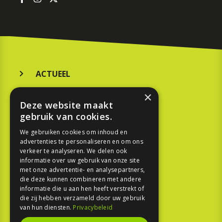
ACTUEEL
MERKEN
×
Deze website maakt
KOOPGIDS
gebruik van cookies.
TESTEN
We gebruiken cookies om inhoud en
advertenties te personaliseren en om ons
verkeer te analyseren. We delen ook
SPORT
informatie over uw gebruik van onze site
met onze advertentie- en analysepartners,
die deze kunnen combineren met andere
REPORTAGE
informatie die u aan hen heeft verstrekt of
die zij hebben verzameld door uw gebruik
TOUREN
van hun diensten.
Privacybeleid
NIEUWSBRIEF