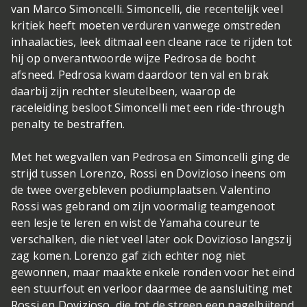
van Marco Simoncelli. Simoncelli, die recentelijk veel
kritiek heeft moeten verduren vanwege omstreden
inhaalacties, leek ditmaal een cleane race te rijden tot
hij op onverantwoorde wijze Pedrosa de bocht
afsneed. Pedrosa kwam daardoor ten val en brak
daarbij zijn rechter sleutelbeen, waarop de
raceleiding besloot Simoncelli met een ride-through
penalty te bestraffen.
Met het wegvallen van Pedrosa en Simoncelli ging de
strijd tussen Lorenzo, Rossi en Dovizioso ineens om
de twee overgebleven podiumplaatsen. Valentino
Rossi was gebrand om zijn voormalig teamgenoot
een lesje te leren en wist de Yamaha coureur te
verschalken, die niet veel later ook Dovizioso langszij
zag komen. Lorenzo gaf zich echter nog niet
gewonnen, maar maakte enkele ronden voor het eind
een stuurfout en verloor daarmee de aansluiting met
Rossi en Dovizioso, die tot de streep een nagelbijtend