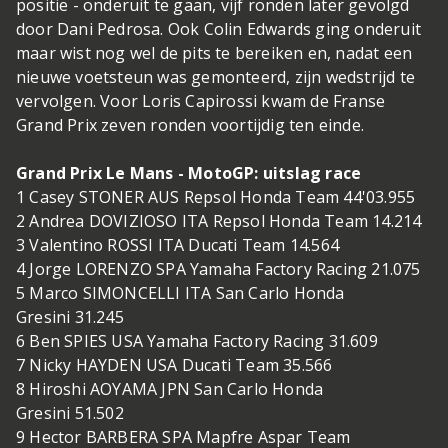
positie - onderuit te gaan, vijf ronden later gevolgd
door Dani Pedrosa. Ook Colin Edwards ging onderuit
maar wist nog wel de pits te bereiken en, nadat een
nieuwe voetsteun was gemonteerd, zijn wedstrijd te
vervolgen. Voor Loris Capirossi kwam de Franse
Grand Prix zeven ronden voortijdig ten einde.
Grand Prix Le Mans - MotoGP: uitslag race
1 Casey STONER AUS Repsol Honda Team 44'03.955
2 Andrea DOVIZIOSO ITA Repsol Honda Team 14.214
3 Valentino ROSSI ITA Ducati Team 14.564
4 Jorge LORENZO SPA Yamaha Factory Racing 21.075
5 Marco SIMONCELLI ITA San Carlo Honda
Gresini 31.245
6 Ben SPIES USA Yamaha Factory Racing 31.609
7 Nicky HAYDEN USA Ducati Team 35.566
8 Hiroshi AOYAMA JPN San Carlo Honda
Gresini 51.502
9 Hector BARBERA SPA Mapfre Aspar Team