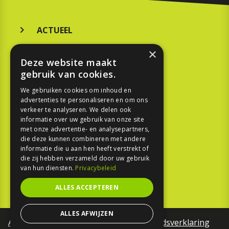
ACTUEEL
MERKEN
×
Deze website maakt
KOOPGIDS
gebruik van cookies.
TESTEN
We gebruiken cookies om inhoud en
advertenties te personaliseren en om ons
verkeer te analyseren. We delen ook
SPORT
informatie over uw gebruik van onze site
met onze advertentie- en analysepartners,
die deze kunnen combineren met andere
REPORTAGE
informatie die u aan hen heeft verstrekt of
die zij hebben verzameld door uw gebruik
TOUREN
van hun diensten.
Privacybeleid
NIEUWSBRIEF
ALLES ACCEPTEREN
ALLES AFWIJZEN
Algemene voorwaarden
Toegankelijkheidsverklaring