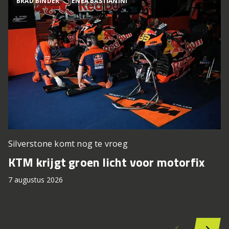
BRAD BINDER
ENEA BASTIANINI
Silverstone komt nog te vroeg
P
KTM krijgt groen licht voor motorfix
T
7 augustus 2026
7 