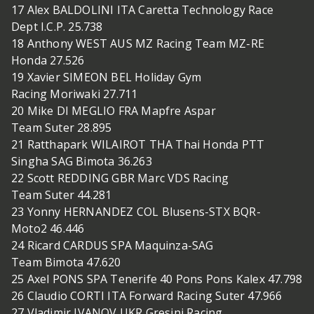
17 Alex BALDOLINI ITA Caretta Technology Race
Dept I.C.P. 25.738
18 Anthony WEST AUS MZ Racing Team MZ-RE
Honda 27.526
19 Xavier SIMEON BEL Holiday Gym
Racing Moriwaki 27.711
20 Mike DI MEGLIO FRA Mapfre Aspar
Team Suter 28.895
21 Ratthapark WILAIROT THA Thai Honda PTT
Singha SAG Bimota 36.263
22 Scott REDDING GBR Marc VDS Racing
Team Suter 44.281
23 Yonny HERNANDEZ COL Blusens-STX BQR-
Moto2 46.446
24 Ricard CARDUS SPA Maquinza-SAG
Team Bimota 47.620
25 Axel PONS SPA Tenerife 40 Pons Pons Kalex 47.798
26 Claudio CORTI ITA Forward Racing Suter 47.966
27 Vladimir IVANOV UKR Gresini Racing