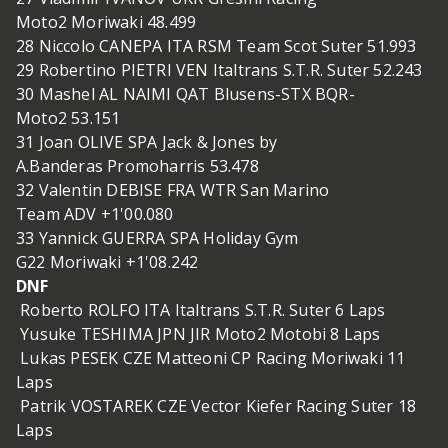
Moto2 Moriwaki 48.499
28 Niccolo CANEPA ITA RSM Team Scot Suter 51.993
29 Robertino PIETRI VEN Italtrans S.T.R. Suter 52.243
30 Mashel AL NAIMI QAT Blusens-STX BQR-
Moto2 53.151
31 Joan OLIVE SPA Jack & Jones by
A.Banderas Promoharris 53.478
32 Valentin DEBISE FRA WTR San Marino
Team ADV +1'00.080
33 Yannick GUERRA SPA Holiday Gym
G22 Moriwaki +1'08.242
DNF
Roberto ROLFO ITA Italtrans S.T.R. Suter 6 Laps
Yusuke TESHIMA JPN JIR Moto2 Motobi 8 Laps
Lukas PESEK CZE Matteoni CP Racing Moriwaki 11
Laps
Patrik VOSTAREK CZE Vector Kiefer Racing Suter 18
Laps