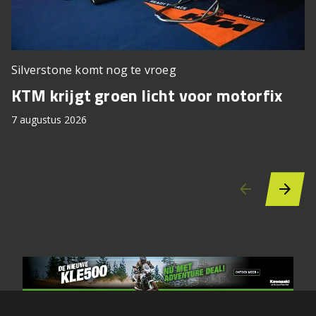
Silverstone komt nog te vroeg
P
KTM krijgt groen licht voor motorfix
T
7 augustus 2026
7 