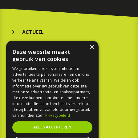
ACTUEEL
MERKEN
×
Deze website maakt
KOOPGIDS
gebruik van cookies.
TESTEN
We gebruiken cookies om inhoud en
advertenties te personaliseren en om ons
verkeer te analyseren. We delen ook
SPORT
informatie over uw gebruik van onze site
met onze advertentie- en analysepartners,
die deze kunnen combineren met andere
REPORTAGE
informatie die u aan hen heeft verstrekt of
die zij hebben verzameld door uw gebruik
TOUREN
van hun diensten.
Privacybeleid
NIEUWSBRIEF
ALLES ACCEPTEREN