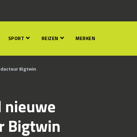
SPORT
REIZEN
MERKEN
dacteur Bigtwin
l nieuwe
r Bigtwin