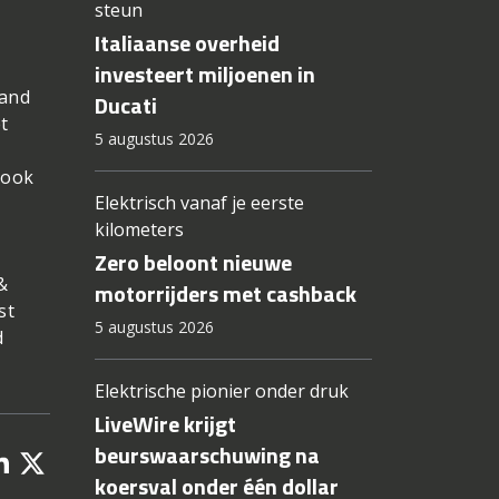
steun
Italiaanse overheid
investeert miljoenen in
hand
Ducati
t
5 augustus 2026
 ook
Elektrisch vanaf je eerste
kilometers
Zero beloont nieuwe
&
motorrijders met cashback
st
5 augustus 2026
d
Elektrische pionier onder druk
LiveWire krijgt
beurswaarschuwing na
koersval onder één dollar