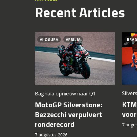
Recent Articles
AI OGURA
APRILIA
BRAD
Silver
Bagnaia opnieuw naar Q1
KTM 
MotoGP Silverstone:
voor
Bezzecchi verpulvert
ronderecord
7 augu
7 augustus 2026