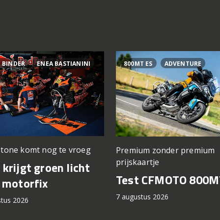
 BINDER
ENEA BASTIANINI
800MT ES
ADVENTURE
stone komt nog te vroeg
Premium zonder premium
prijskaartje
krijgt groen licht
Test CFMOTO 800M
 motorfix
7 augustus 2026
stus 2026