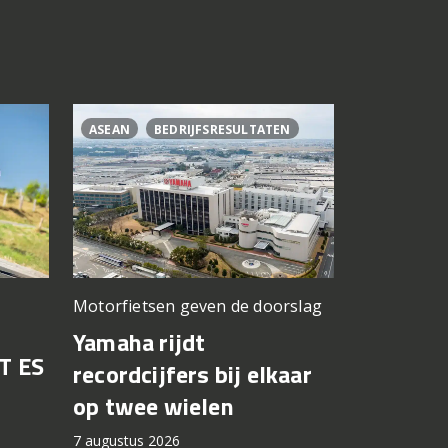
ASEAN
BEDRIJFSRESULTATEN
CL500
C
Motorfietsen geven de doorslag
Problemen b
gedacht
Yamaha rijdt
T ES
Honda br
recordcijfers bij elkaar
recall fo
op twee wielen
44.000 
7 augustus 2026