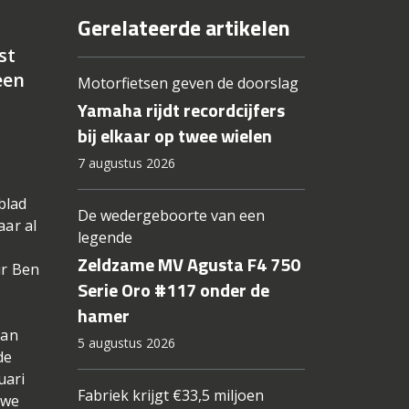
Gerelateerde artikelen
st
een
Motorfietsen geven de doorslag
Yamaha rijdt recordcijfers
bij elkaar op twee wielen
7 augustus 2026
blad
De wedergeboorte van een
aar al
legende
Zeldzame MV Agusta F4 750
ur Ben
Serie Oro #117 onder de
hamer
van
5 augustus 2026
de
uari
Fabriek krijgt €33,5 miljoen
uwe