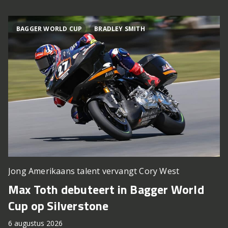
BAGGER WORLD CUP
BRADLEY SMITH
Jong Amerikaans talent vervangt Cory West
M
Max Toth debuteert in Bagger World
N
Cup op Silverstone
2
6 augustus 2026
6 