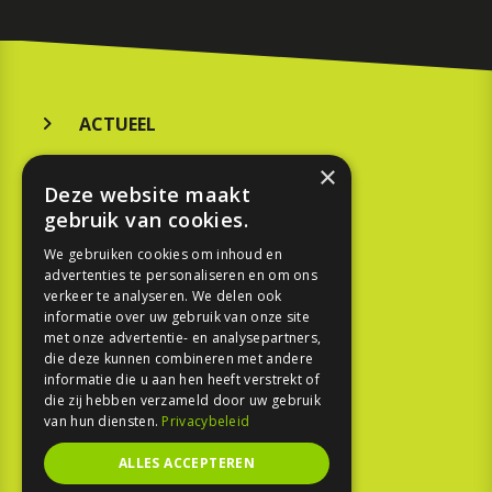
ACTUEEL
MERKEN
×
Deze website maakt
KOOPGIDS
gebruik van cookies.
TESTEN
We gebruiken cookies om inhoud en
advertenties te personaliseren en om ons
verkeer te analyseren. We delen ook
SPORT
informatie over uw gebruik van onze site
met onze advertentie- en analysepartners,
REPORTAGE
die deze kunnen combineren met andere
informatie die u aan hen heeft verstrekt of
die zij hebben verzameld door uw gebruik
TOUREN
van hun diensten.
Privacybeleid
NIEUWSBRIEF
ALLES ACCEPTEREN