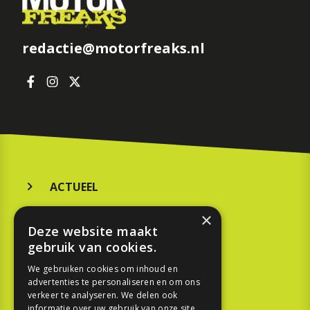
redactie@motorfreaks.nl
ACTUEEL
MERKEN
×
Deze website maakt
KOOPGIDS
gebruik van cookies.
TESTEN
We gebruiken cookies om inhoud en
advertenties te personaliseren en om ons
verkeer te analyseren. We delen ook
SPORT
informatie over uw gebruik van onze site