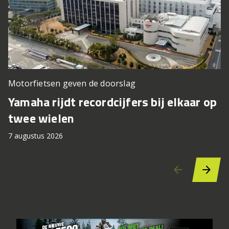
Motorfietsen geven de doorslag
P
Yamaha rijdt recordcijfers bij elkaar op
H
twee wielen
b
7 augustus 2026
7 