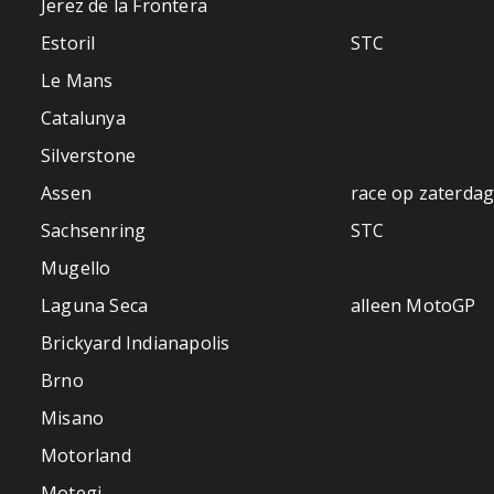
Jerez de la Frontera
Estoril
STC
Le Mans
Catalunya
Silverstone
Assen
race op zaterda
Sachsenring
STC
Mugello
Laguna Seca
alleen MotoGP
Brickyard Indianapolis
Brno
Misano
Motorland
Motegi