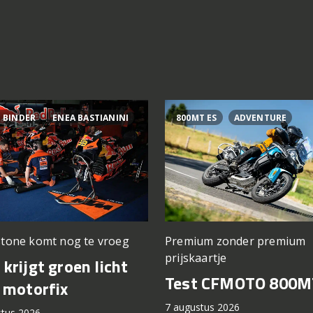
 BINDER
ENEA BASTIANINI
800MT ES
ADVENTURE
stone komt nog te vroeg
Premium zonder premium
prijskaartje
krijgt groen licht
Test CFMOTO 800M
 motorfix
7 augustus 2026
stus 2026