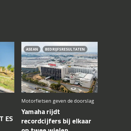
ASEAN
BEDRIJFSRESULTATEN
CL500
C
Motorfietsen geven de doorslag
Problemen b
gedacht
Yamaha rijdt
T ES
Honda br
recordcijfers bij elkaar
recall fo
op twee wielen