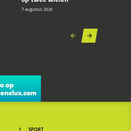
44.000 
7 augustus 2026
7 augustus 2
SPORT