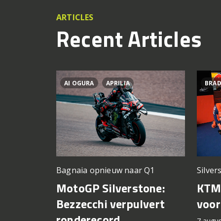
ARTICLES
Recent Articles
AI OGURA
APRILIA
BRAD
Silver
Bagnaia opnieuw naar Q1
KTM 
MotoGP Silverstone:
voor
Bezzecchi verpulvert
ronderecord
7 augu